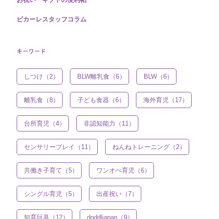
ピカーレスタッフコラム
キーワード
しつけ（2）
BLW離乳食（6）
BLW（6）
離乳食（8）
子ども食器（6）
海外育児（17）
台所育児（4）
非認知能力（11）
センサリープレイ（11）
ねんねトレーニング（2）
共働き子育て（5）
ワンオぺ育児（6）
シングル育児（5）
出産祝い（7）
知育玩具（12）
doddljapan（9）