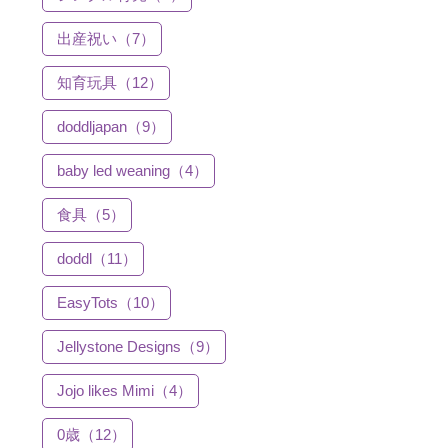
出産祝い（7）
知育玩具（12）
doddljapan（9）
baby led weaning（4）
食具（5）
doddl（11）
EasyTots（10）
Jellystone Designs（9）
Jojo likes Mimi（4）
0歳（12）