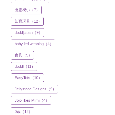
出産祝い（7）
知育玩具（12）
doddljapan（9）
baby led weaning（4）
食具（5）
doddl（11）
EasyTots（10）
Jellystone Designs（9）
Jojo likes Mimi（4）
0歳（12）