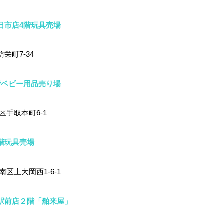
日市店4階玩具売場
栄町7-34
階ベビー用品売り場
区手取本町6-1
階玩具売場
区上大岡西1-6-1
駅前店２階「舶来屋」