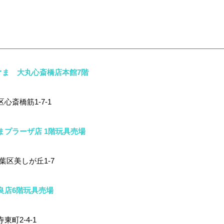
by こぐま 大丸心斎橋店本館7階
心斎橋筋1-7-1
まプラーザ店 1階玩具売場
葉区美しが丘1-7
良店6階玩具売場
町2-4-1