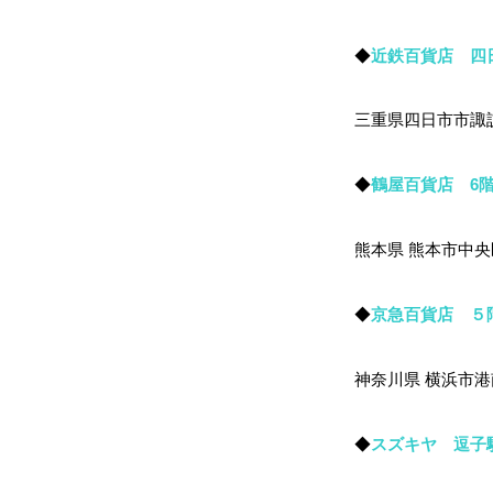
◆
近鉄百貨店 四
三重県四日市市諏訪
◆
鶴屋百貨店 6
熊本県 熊本市中央
◆
京急百貨店 ５
神奈川県 横浜市港南
◆
スズキヤ 逗子