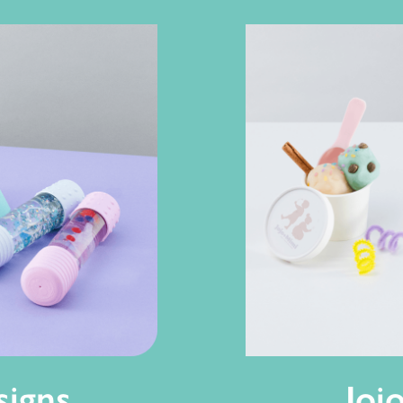
signs
Joj