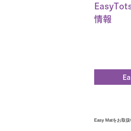
EasyT
情報
E
Easy Matを