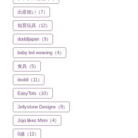
出産祝い（7）
知育玩具（12）
doddljapan（9）
baby led weaning（4）
食具（5）
doddl（11）
EasyTots（10）
Jellystone Designs（9）
Jojo likes Mimi（4）
0歳（12）