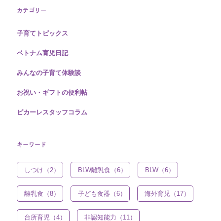
カテゴリー
子育てトピックス
ベトナム育児日記
みんなの子育て体験談
お祝い・ギフトの便利帖
ピカーレスタッフコラム
キーワード
しつけ（2）
BLW離乳食（6）
BLW（6）
離乳食（8）
子ども食器（6）
海外育児（17）
台所育児（4）
非認知能力（11）