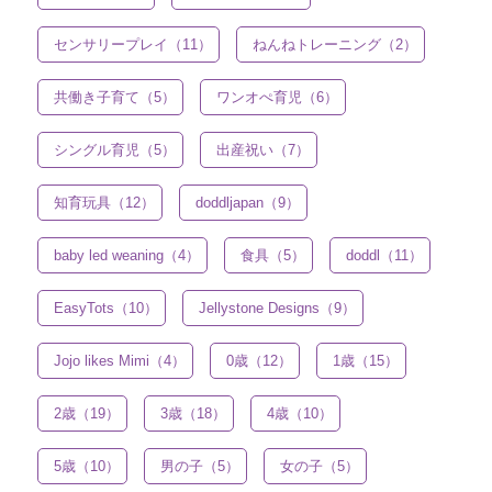
センサリープレイ（11）
ねんねトレーニング（2）
共働き子育て（5）
ワンオぺ育児（6）
シングル育児（5）
出産祝い（7）
知育玩具（12）
doddljapan（9）
baby led weaning（4）
食具（5）
doddl（11）
EasyTots（10）
Jellystone Designs（9）
Jojo likes Mimi（4）
0歳（12）
1歳（15）
2歳（19）
3歳（18）
4歳（10）
5歳（10）
男の子（5）
女の子（5）