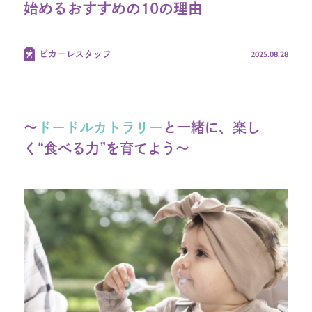
始めるおすすめの10の理由
オンラインショップ TOP
2025.08.28
ピカーレスタッフ
ブランド別
ギフトセット
〜
ドードルカトラリー
と一緒に、楽し
く“食べる力”を育てよう〜
よくある質問