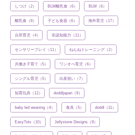
しつけ（2）
BLW離乳食（6）
BLW（6）
離乳食（8）
子ども食器（6）
海外育児（17）
台所育児（4）
非認知能力（11）
センサリープレイ（11）
ねんねトレーニング（2）
共働き子育て（5）
ワンオぺ育児（6）
シングル育児（5）
出産祝い（7）
知育玩具（12）
doddljapan（9）
baby led weaning（4）
食具（5）
doddl（11）
EasyTots（10）
Jellystone Designs（9）